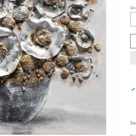
li
Qu
Se