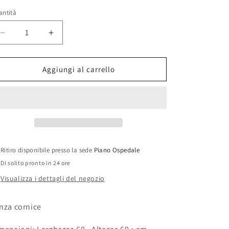
stino
antità
Diminuisci
Aumenta
quantità
quantità
per
per
Z708
Z708
Aggiungi al carrello
DIPINTO
DIPINTO
(60X60CM)
(60X60CM)
DIPI
DIPI
Z70860X
Z70860X
Ritiro disponibile presso la sede
Piano Ospedale
Di solito pronto in 24 ore
Visualizza i dettagli del negozio
nza cornice