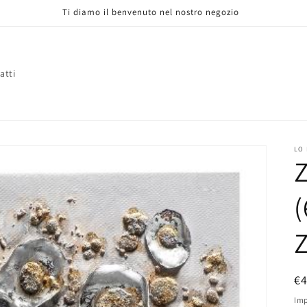
Ti diamo il benvenuto nel nostro negozio
atti
LO
(
P
€
di
Imp