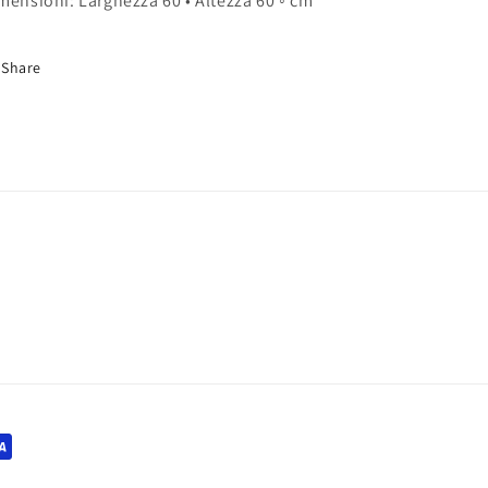
mensioni: Larghezza 60 • Altezza 60 ◦ cm
Share