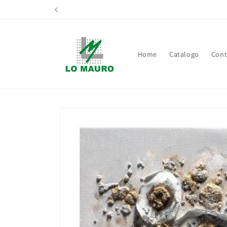
Vai
direttamente
ai contenuti
Home
Catalogo
Cont
Passa alle
informazioni
sul prodotto