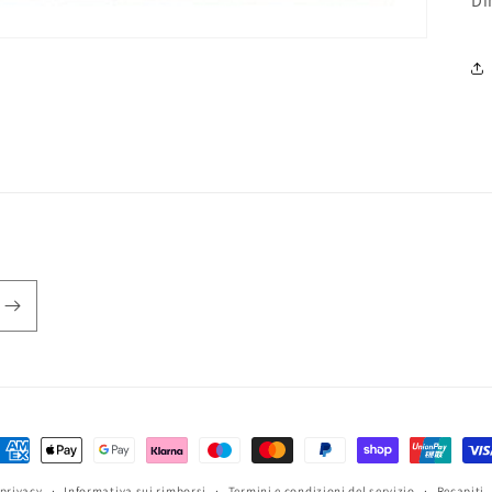
Di
etodi
i
 privacy
Informativa sui rimborsi
Termini e condizioni del servizio
Recapiti