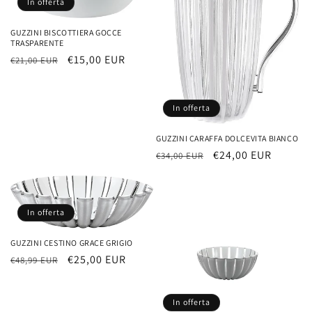
In offerta
o
GUZZINI BISCOTTIERA GOCCE
n
TRASPARENTE
Prezzo
Prezzo
€15,00 EUR
€21,00 EUR
e
di
scontato
listino
:
In offerta
GUZZINI CARAFFA DOLCEVITA BIANCO
Prezzo
Prezzo
€24,00 EUR
€34,00 EUR
di
scontato
listino
In offerta
GUZZINI CESTINO GRACE GRIGIO
Prezzo
Prezzo
€25,00 EUR
€48,99 EUR
di
scontato
listino
In offerta