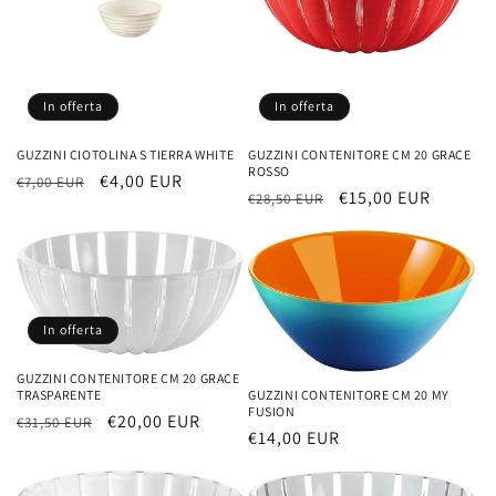
In offerta
In offerta
GUZZINI CIOTOLINA S TIERRA WHITE
GUZZINI CONTENITORE CM 20 GRACE
ROSSO
Prezzo
Prezzo
€4,00 EUR
€7,00 EUR
Prezzo
Prezzo
€15,00 EUR
€28,50 EUR
di
scontato
di
scontato
listino
listino
In offerta
GUZZINI CONTENITORE CM 20 GRACE
GUZZINI CONTENITORE CM 20 MY
TRASPARENTE
FUSION
Prezzo
Prezzo
€20,00 EUR
€31,50 EUR
Prezzo
€14,00 EUR
di
scontato
di
listino
listino