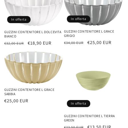
In offerta
In offerta
GUZZINI CONTENITORE L GRACE
GUZZINI CONTENITORE L DOLCEVITA
GRIGIO
BIANCO
Prezzo
Prezzo
€25,00 EUR
Prezzo
Prezzo
€18,90 EUR
€34,00 EUR
€32,00 EUR
di
scontato
di
scontato
listino
listino
GUZZINI CONTENITORE L GRACE
SABBIA
Prezzo
€25,00 EUR
In offerta
di
listino
GUZZINI CONTENITORE L TIERRA
GREEN
Prezzo
Prezzo
€13,50 EUR
€23,50 EUR