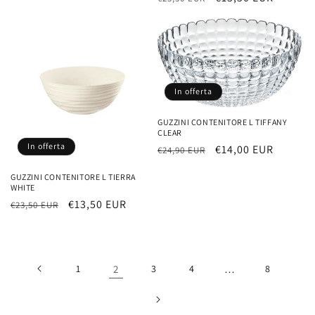
di
scontato
listino
In offerta
GUZZINI CONTENITORE L TIFFANY
CLEAR
In offerta
Prezzo
Prezzo
€14,00 EUR
€24,90 EUR
di
scontato
GUZZINI CONTENITORE L TIERRA
listino
WHITE
Prezzo
Prezzo
€13,50 EUR
€23,50 EUR
di
scontato
listino
1
2
3
4
…
8