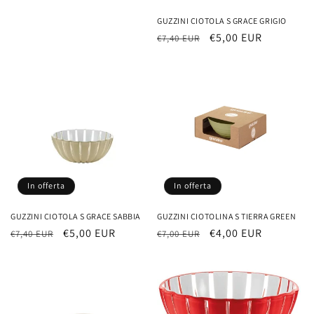
GUZZINI CIOTOLA S GRACE GRIGIO
Prezzo
Prezzo
€5,00 EUR
€7,40 EUR
di
scontato
listino
In offerta
In offerta
GUZZINI CIOTOLA S GRACE SABBIA
GUZZINI CIOTOLINA S TIERRA GREEN
Prezzo
Prezzo
€5,00 EUR
Prezzo
Prezzo
€4,00 EUR
€7,40 EUR
€7,00 EUR
di
scontato
di
scontato
listino
listino